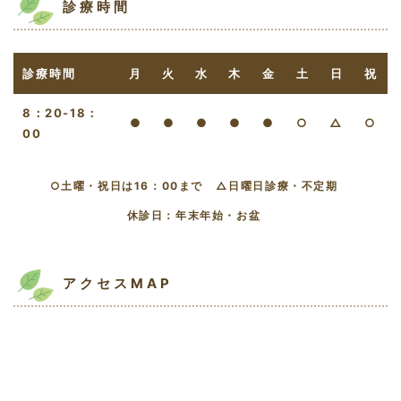
診療時間
診療時間
月
火
水
木
金
土
日
祝
8：20-18：
●
●
●
●
●
○
△
○
00
○土曜・祝日は16：00まで △日曜日診療・不定期
休診日：年末年始・お盆
アクセスMAP