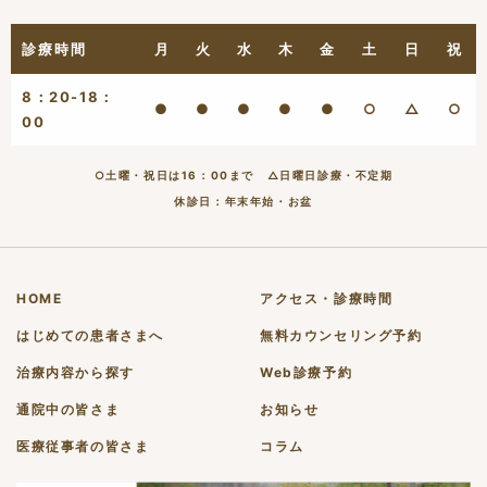
診療時間
月
火
水
木
金
土
日
祝
8：20-18：
●
●
●
●
●
○
△
○
00
○土曜・祝日は16：00まで △日曜日診療・不定期
休診日：年末年始・お盆
HOME
アクセス・診療時間
はじめての患者さまへ
無料カウンセリング予約
治療内容から探す
Web診療予約
通院中の皆さま
お知らせ
医療従事者の皆さま
コラム