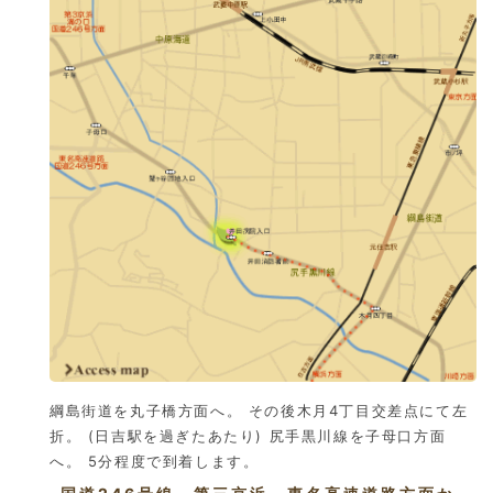
綱島街道を丸子橋方面へ。 その後木月4丁目交差点にて左
折。 (日吉駅を過ぎたあたり) 尻手黒川線を子母口方面
へ。 5分程度で到着します。